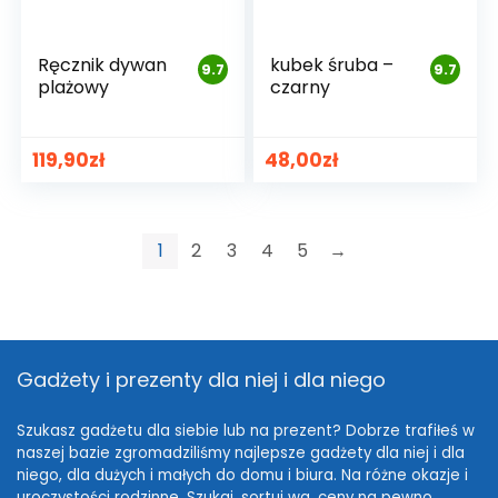
Ręcznik dywan
kubek śruba –
9.7
9.7
plażowy
czarny
119,90
zł
48,00
zł
1
2
3
4
5
→
Gadżety i prezenty dla niej i dla niego
Szukasz gadżetu dla siebie lub na prezent? Dobrze trafiłeś w
naszej bazie zgromadziliśmy najlepsze gadżety dla niej i dla
niego, dla dużych i małych do domu i biura. Na różne okazje i
uroczystości rodzinne. Szukaj, sortuj wg. ceny na pewno