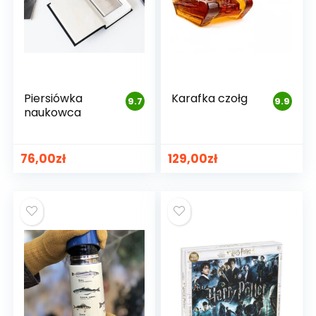
Piersiówka
Karafka czołg
9.7
9.9
naukowca
76,00
zł
129,00
zł