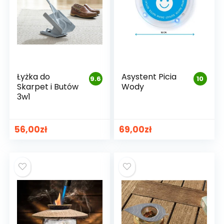
Łyżka do
Asystent Picia
9.6
10
Skarpet i Butów
Wody
3w1
56,00
zł
69,00
zł