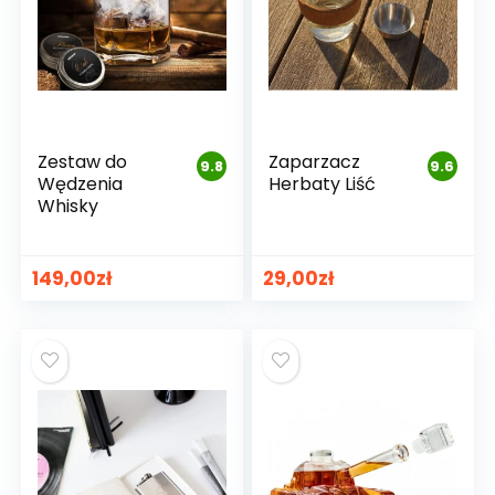
Zestaw do
Zaparzacz
9.8
9.6
Wędzenia
Herbaty Liść
Whisky
149,00
zł
29,00
zł