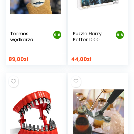
Termos
Puzzle Harry
9.6
9.8
wędkarza
Potter 1000
89,00
zł
44,00
zł