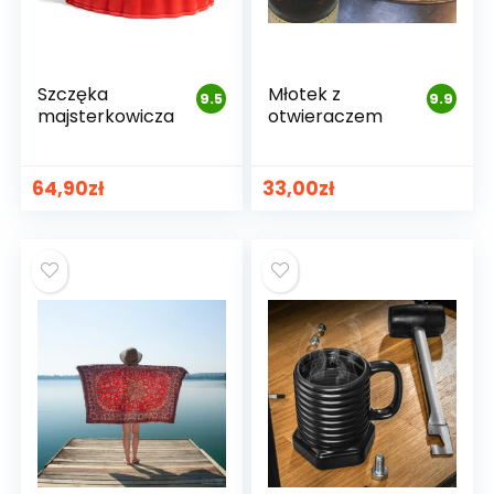
Szczęka
Młotek z
9.5
9.9
majsterkowicza
otwieraczem
64,90
zł
33,00
zł