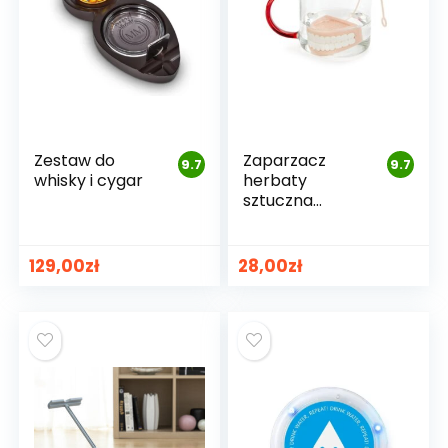
Zestaw do
Zaparzacz
9.7
9.7
whisky i cygar
herbaty
sztuczna
szczęka
129,00
zł
28,00
zł