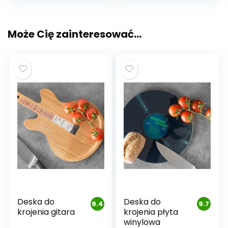
Może Cię zainteresować…
Deska do
Deska do
9.4
9.7
krojenia gitara
krojenia płyta
winylowa