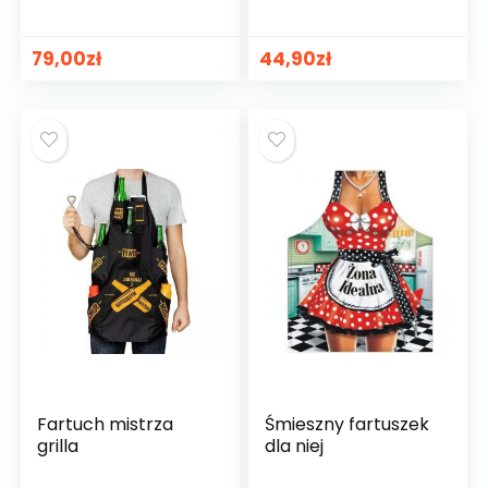
79,00
zł
44,90
zł
Fartuch mistrza
Śmieszny fartuszek
grilla
dla niej