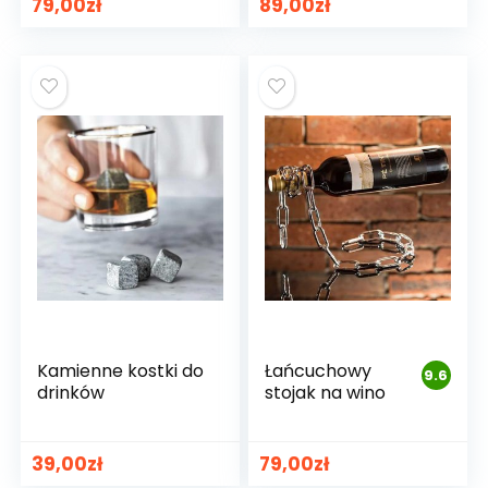
79,00
zł
89,00
zł
Kamienne kostki do
Łańcuchowy
9.6
drinków
stojak na wino
39,00
zł
79,00
zł