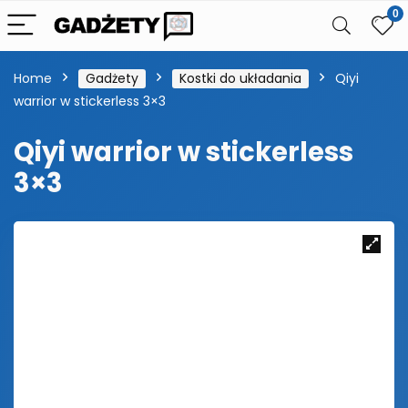
0
Home
Gadżety
Kostki do układania
Qiyi
warrior w stickerless 3×3
Qiyi warrior w stickerless
3×3