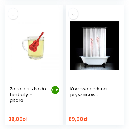
Zaparzaczka do
Krwawa zasłona
9.2
herbaty –
prysznicowa
gitara
32,00
zł
89,00
zł