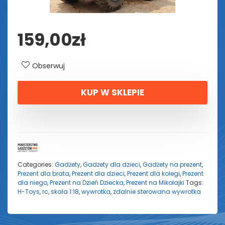
159,00
zł
Obserwuj
KUP W SKLEPIE
Categories:
Gadżety
,
Gadżety dla dzieci
,
Gadżety na prezent
,
Prezent dla brata
,
Prezent dla dzieci
,
Prezent dla kolegi
,
Prezent
dla niego
,
Prezent na Dzień Dziecka
,
Prezent na Mikołajki
Tags:
H-Toys
,
rc
,
skala 1:18
,
wywrotka
,
zdalnie sterowana wywrotka