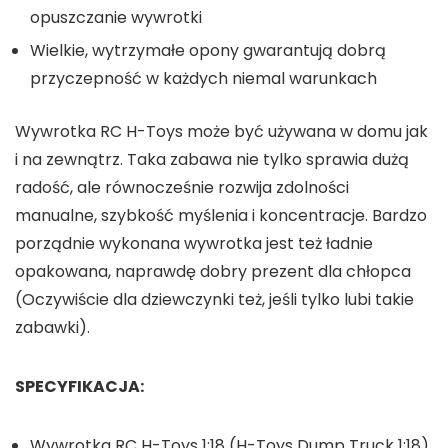
opuszczanie wywrotki
Wielkie, wytrzymałe opony gwarantują dobrą
przyczepność w każdych niemal warunkach
Wywrotka RC H-Toys może być używana w domu jak
i na zewnątrz. Taka zabawa nie tylko sprawia dużą
radość, ale równocześnie rozwija zdolności
manualne, szybkość myślenia i koncentracje. Bardzo
porządnie wykonana wywrotka jest też ładnie
opakowana, naprawdę dobry prezent dla chłopca
(Oczywiście dla dziewczynki też, jeśli tylko lubi takie
zabawki).
SPECYFIKACJA:
Wywrotka RC H-Toys 1:18 (H-Toys Dump Truck 1:18)