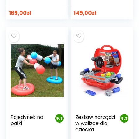
169,00
zł
149,00
zł
Pojedynek na
Zestaw narządzi
9.3
9.3
pałki
w walizce dla
dziecka