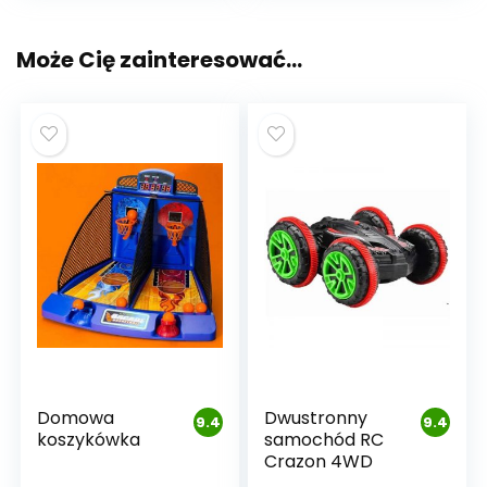
Może Cię zainteresować…
Domowa
Dwustronny
9.4
9.4
koszykówka
samochód RC
Crazon 4WD