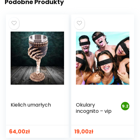
Podobne Produkty
Kielich umarłych
Okulary
9.2
incognito – vip
64,00
zł
19,00
zł