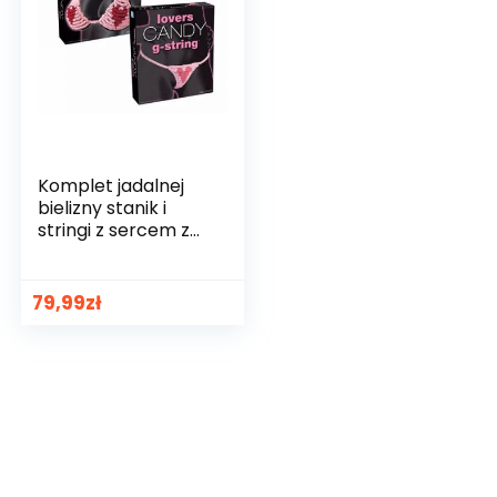
ino toaletowe
Koc z rękawami
00
zł
109,00
zł
Komplet jadalnej
bielizny stanik i
stringi z sercem z
koralików
cukierkowych
79,99
zł