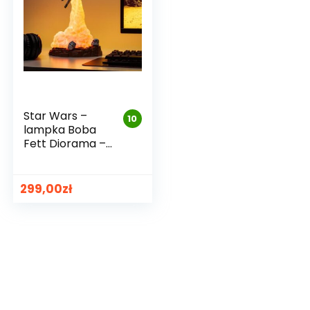
ino toaletowe
Koc z rękawami
00
zł
109,00
zł
Star Wars –
10
lampka Boba
Fett Diorama –
premium
299,00
zł