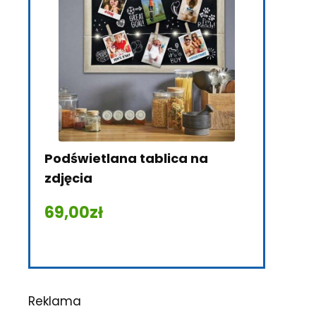
Podświetlana tablica na
Pianino t
zdjęcia
78,00
zł
69,00
zł
Reklama