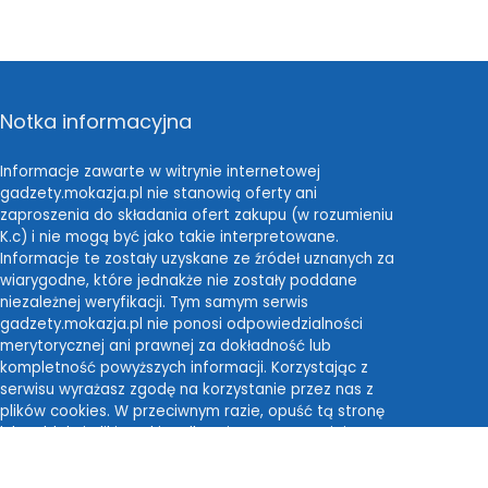
Notka informacyjna
Informacje zawarte w witrynie internetowej
gadzety.mokazja.pl nie stanowią oferty ani
zaproszenia do składania ofert zakupu (w rozumieniu
K.c) i nie mogą być jako takie interpretowane.
Informacje te zostały uzyskane ze źródeł uznanych za
wiarygodne, które jednakże nie zostały poddane
niezależnej weryfikacji. Tym samym serwis
gadzety.mokazja.pl nie ponosi odpowiedzialności
merytorycznej ani prawnej za dokładność lub
kompletność powyższych informacji. Korzystając z
serwisu wyrażasz zgodę na korzystanie przez nas z
plików cookies. W przeciwnym razie, opuść tą stronę
lub zablokuj pliki cookies dla tej strony w swojej
przeglądarce internetowej.