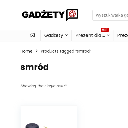
HOT
Gadżety
Prezent dla …
Preze
Home
Products tagged “smród”
smród
Showing the single result