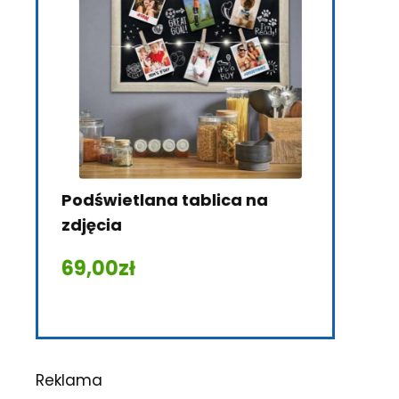
Podświetlana tablica na
Pianino t
zdjęcia
78,00
zł
69,00
zł
Reklama