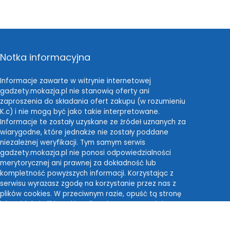
Notka informacyjna
Informacje zawarte w witrynie internetowej
gadzety.mokazja.pl nie stanowią oferty ani
zaproszenia do składania ofert zakupu (w rozumieniu
K.c) i nie mogą być jako takie interpretowane.
Informacje te zostały uzyskane ze źródeł uznanych za
wiarygodne, które jednakże nie zostały poddane
niezależnej weryfikacji. Tym samym serwis
gadzety.mokazja.pl nie ponosi odpowiedzialności
merytorycznej ani prawnej za dokładność lub
kompletność powyższych informacji. Korzystając z
serwisu wyrażasz zgodę na korzystanie przez nas z
plików cookies. W przeciwnym razie, opuść tą stronę
lub zablokuj pliki cookies dla tej strony w swojej
przeglądarce internetowej.