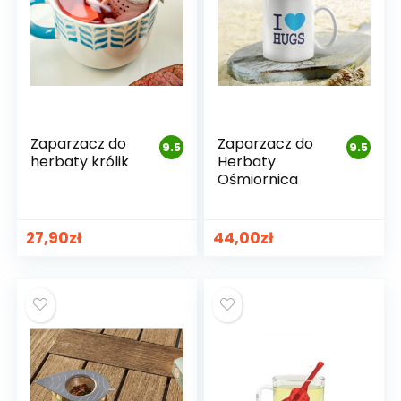
Zaparzacz do
Zaparzacz do
9.5
9.5
herbaty królik
Herbaty
Ośmiornica
27,90
zł
44,00
zł