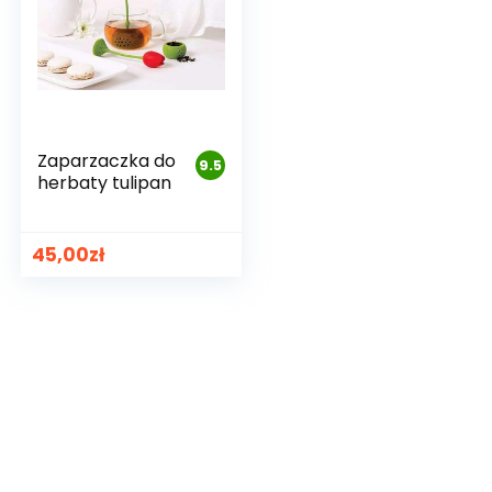
Zaparzaczka do
9.5
herbaty tulipan
45,00
zł