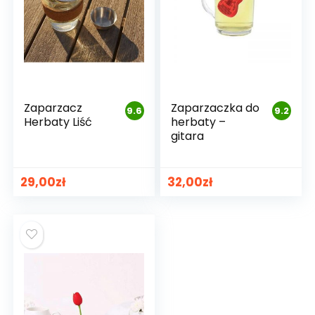
Zaparzacz
Zaparzaczka do
9.6
9.2
Herbaty Liść
herbaty –
gitara
29,00
zł
32,00
zł